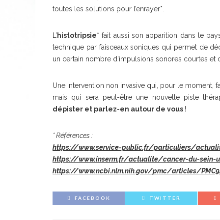
toutes les solutions pour l’enrayer*.
L’
histotripsie
* fait aussi son apparition dans le pay
technique par faisceaux soniques qui permet de déco
un certain nombre d’impulsions sonores courtes et de
Une intervention non invasive qui, pour le moment, f
mais qui sera peut-être une nouvelle piste théra
dépister et parlez-en autour de vous
!
* Références :
https://www.service-public.fr/particuliers/actual
https://www.inserm.fr/actualite/cancer-du-sein-
https://www.ncbi.nlm.nih.gov/pmc/articles/PMC
FACEBOOK
TWITTER