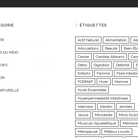
ÉGORIE
ÉTIQUETTES
RE
Actif Naturel
Alimentation
All
Articulations
Beauté
Bien-Êt
S DU MOIS
Cancer
Candida Albicans
Can
IEWS
Detox
Digestion
Détente
E
Enfants
Femme
Flore Intesti
ION
FODMAP
Hiver
Homme
Huile Essentielle
NATURELLE
Hyperperméabilité Intestinale
Interview
Intestin
Jambes
Jeûne
Microbiote
Micro Nutri
Musculo-Squelettique
Mémoire
Ménopause
Métaux Lourds