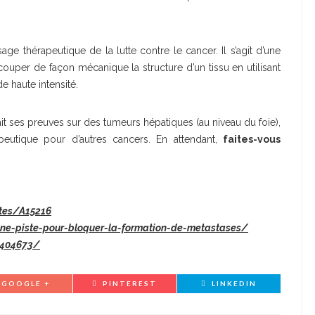
sage thérapeutique de la lutte contre le cancer. Il s’agit d’une
uper de façon mécanique la structure d’un tissu en utilisant
 haute intensité.
ait ses preuves sur des tumeurs hépatiques (au niveau du foie),
peutique pour d’autres cancers. En attendant,
faites-vous
ites/A15216
une-piste-pour-bloquer-la-formation-de-metastases/
9404673/
GOOGLE +
PINTEREST
LINKEDIN