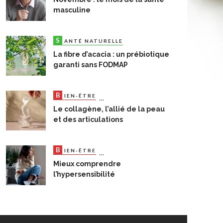
masculine
S
ANTÉ NATURELLE
La fibre d’acacia : un prébiotique
garanti sans FODMAP
B
D
N
IEN-ÊTRE
OSSIERS DU MOIS
UTRITIO
Le collagène, l’allié de la peau
et des articulations
B
S
IEN-ÊTRE
ANTÉ NATURELLE
Mieux comprendre
l’hypersensibilité