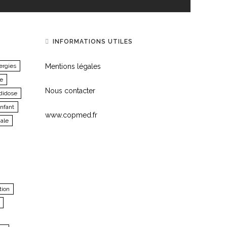
INFORMATIONS UTILES
ergies
Mentions légales
re
Nous contacter
didose
nfant
www.copmed.fr
nale
tion