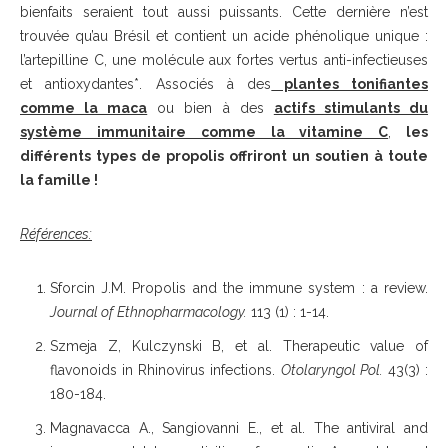
bienfaits seraient tout aussi puissants. Cette dernière n’est
trouvée qu’au Brésil et contient un acide phénolique unique :
l’artepilline C, une molécule aux fortes vertus anti-infectieuses
et antioxydantes*. Associés à des
plantes tonifiantes
comme la maca
ou bien à des
actifs stimulants du
système immunitaire comme la vitamine C
,
les
différents types de propolis offriront un soutien à toute
la famille !
Références:
Sforcin J.M. Propolis and the immune system : a review.
Journal of Ethnopharmacology.
113 (1) : 1-14.
Szmeja Z, Kulczynski B, et al. Therapeutic value of
flavonoids in Rhinovirus infections.
Otolaryngol Pol.
43(3) :
180-184.
Magnavacca A., Sangiovanni E., et al. The antiviral and