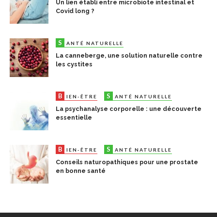
Un lien établi entre microbiote intestinal et
Covid long ?
S
ANTÉ NATURELLE
La canneberge, une solution naturelle contre
les cystites
B
S
IEN-ÊTRE
ANTÉ NATURELLE
La psychanalyse corporelle : une découverte
essentielle
B
S
IEN-ÊTRE
ANTÉ NATURELLE
Conseils naturopathiques pour une prostate
en bonne santé