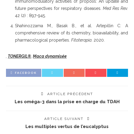
immunomodulatory activities of propolis: An update and
future perspectives for respiratory diseases.
Med Res Rev.
42 (2) : 897-945.
Shahinozzama M., Basak B., et al. Artepillin C: A
comprehensive review of its chemistry, bioavailability, and
pharmacological properties.
Fitoterapia
. 2020.
,
TONERGIL®
,
Maca dynamisée
FACEBOOK
ARTICLE PRÉCÉDENT
Les oméga-3 dans la prise en charge du TDAH
ARTICLE SUIVANT
Les multiples vertus de l’eucalyptus