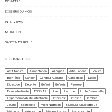
BIEN-ÊTRE
DOSSIERS DU MOIS
INTERVIEWS
NUTRITION
SANTÉ NATURELLE
ÉTIQUETTES
Actif Naturel
Alimentation
Allergies
Articulations
Beauté
Bien-Être
Cancer
Candida Albicans
Candidose
Detox
Digestion
Détente
Enfant
Enfants
Femme
Flore Intestinale
FODMAP
Hiver
Homme
Huile Essentielle
Hyperperméabilité Intestinale
Interview
Intestin
Jambes
Jeûne
Microbiote
Micro Nutrition
Musculo-Squelettique
Mémoire
Ménopause
Métaux Lourds
Naturopathie