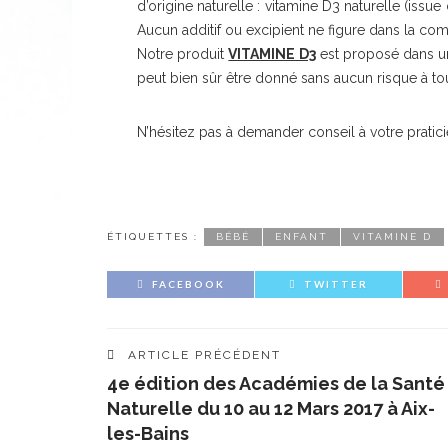
d’origine naturelle : vitamine D3 naturelle (issue 
Aucun additif ou excipient ne figure dans la com
Notre produit
VITAMINE D3
est proposé dans un
peut bien sûr être donné sans aucun risque à to
N’hésitez pas à demander conseil à votre pratici
ÉTIQUETTES :
BÉBÉ
ENFANT
VITAMINE D
FACEBOOK
TWITTER
ARTICLE PRÉCÉDENT
4e édition des Académies de la Santé
Naturelle du 10 au 12 Mars 2017 à Aix-
les-Bains