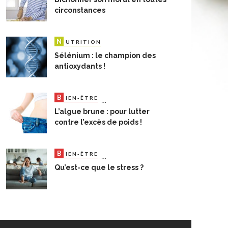
circonstances
N
UTRITION
Sélénium : le champion des
antioxydants !
B
S
IEN-ÊTRE
ANTÉ NATURELLE
L’algue brune : pour lutter
contre l’excès de poids !
B
D
S
IEN-ÊTRE
OSSIERS DU MOIS
ANTÉ NA
Qu’est-ce que le stress ?