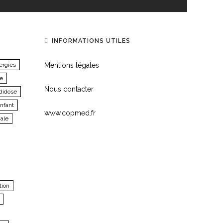
INFORMATIONS UTILES
ergies
Mentions légales
re
Nous contacter
didose
nfant
www.copmed.fr
nale
tion