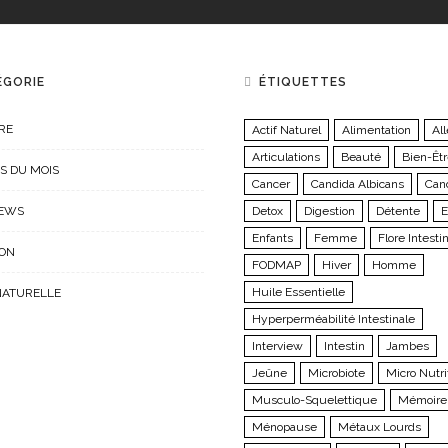
ÉGORIE
ÉTIQUETTES
RE
Actif Naturel
Alimentation
All
Articulations
Beauté
Bien-Êt
S DU MOIS
Cancer
Candida Albicans
Can
IEWS
Detox
Digestion
Détente
E
Enfants
Femme
Flore Intesti
ION
FODMAP
Hiver
Homme
Huile Essentielle
NATURELLE
Hyperperméabilité Intestinale
Interview
Intestin
Jambes
Jeûne
Microbiote
Micro Nutri
Musculo-Squelettique
Mémoire
Ménopause
Métaux Lourds