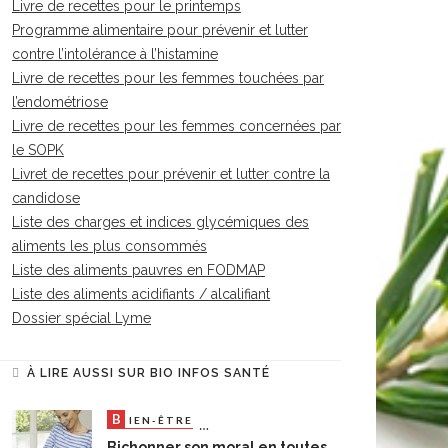
Livre de recettes pour le printemps
Programme alimentaire pour prévenir et lutter
contre l’intolérance à l’histamine
Livre de recettes pour les femmes touchées par
l’endométriose
Livre de recettes pour les femmes concernées par
le SOPK
Livret de recettes pour prévenir et lutter contre la
candidose
Liste des charges et indices glycémiques des
aliments les plus consommés
Liste des aliments pauvres en FODMAP
Liste des aliments acidifiants / alcalifiant
Dossier spécial Lyme
À LIRE AUSSI SUR BIO INFOS SANTÉ
B
S
IEN-ÊTRE
ANTÉ NATURELLE
Bichonner son moral en toutes