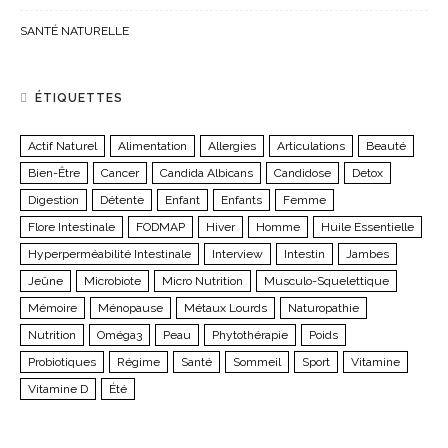
SANTÉ NATURELLE
ÉTIQUETTES
Actif Naturel
Alimentation
Allergies
Articulations
Beauté
Bien-Être
Cancer
Candida Albicans
Candidose
Detox
Digestion
Détente
Enfant
Enfants
Femme
Flore Intestinale
FODMAP
Hiver
Homme
Huile Essentielle
Hyperperméabilité Intestinale
Interview
Intestin
Jambes
Jeûne
Microbiote
Micro Nutrition
Musculo-Squelettique
Mémoire
Ménopause
Métaux Lourds
Naturopathie
Nutrition
Oméga3
Peau
Phytothérapie
Poids
Probiotiques
Régime
Santé
Sommeil
Sport
Vitamine
Vitamine D
Été