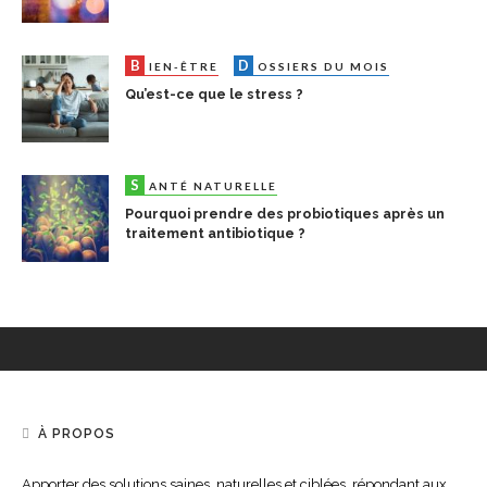
B
D
S
IEN-ÊTRE
OSSIERS DU MOIS
ANTÉ N
Qu’est-ce que le stress ?
S
ANTÉ NATURELLE
Pourquoi prendre des probiotiques après un
traitement antibiotique ?
À PROPOS
Apporter des solutions saines, naturelles et ciblées, répondant aux