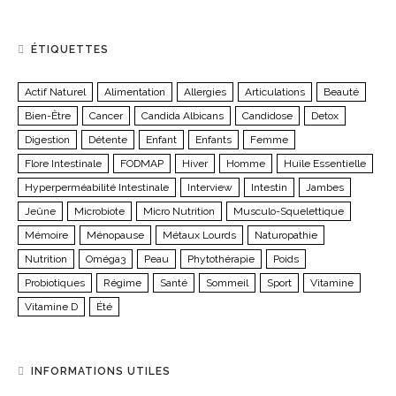
ÉTIQUETTES
Actif Naturel
Alimentation
Allergies
Articulations
Beauté
Bien-Être
Cancer
Candida Albicans
Candidose
Detox
Digestion
Détente
Enfant
Enfants
Femme
Flore Intestinale
FODMAP
Hiver
Homme
Huile Essentielle
Hyperperméabilité Intestinale
Interview
Intestin
Jambes
Jeûne
Microbiote
Micro Nutrition
Musculo-Squelettique
Mémoire
Ménopause
Métaux Lourds
Naturopathie
Nutrition
Oméga3
Peau
Phytothérapie
Poids
Probiotiques
Régime
Santé
Sommeil
Sport
Vitamine
Vitamine D
Été
INFORMATIONS UTILES