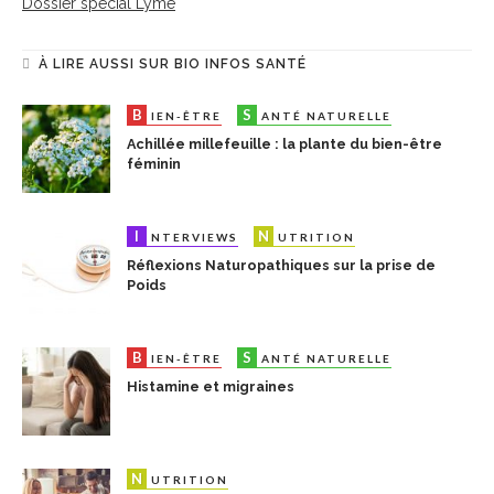
Dossier spécial Lyme
À LIRE AUSSI SUR BIO INFOS SANTÉ
B
S
IEN-ÊTRE
ANTÉ NATURELLE
Achillée millefeuille : la plante du bien-être
féminin
I
N
S
NTERVIEWS
UTRITION
ANTÉ NATUR
Réflexions Naturopathiques sur la prise de
Poids
B
S
IEN-ÊTRE
ANTÉ NATURELLE
Histamine et migraines
N
UTRITION