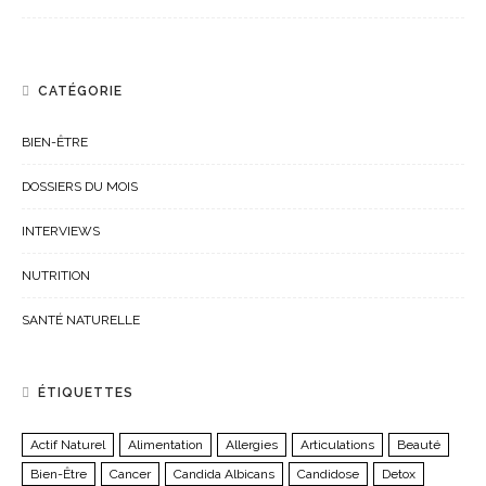
CATÉGORIE
BIEN-ÊTRE
DOSSIERS DU MOIS
INTERVIEWS
NUTRITION
SANTÉ NATURELLE
ÉTIQUETTES
Actif Naturel
Alimentation
Allergies
Articulations
Beauté
Bien-Être
Cancer
Candida Albicans
Candidose
Detox