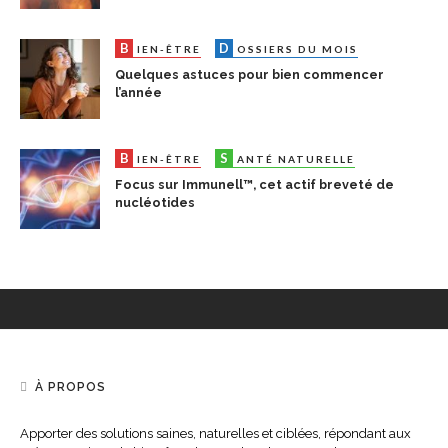
B
D
S
IEN-ÊTRE
OSSIERS DU MOIS
ANTÉ N
Quelques astuces pour bien commencer
l’année
B
S
IEN-ÊTRE
ANTÉ NATURELLE
Focus sur Immunell™, cet actif breveté de
nucléotides
À PROPOS
Apporter des solutions saines, naturelles et ciblées, répondant aux