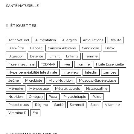
SANTÉ NATURELLE
ÉTIQUETTES
Actif Naturel
Alimentation
Allergies
Articulations
Beauté
Bien-Être
Cancer
Candida Albicans
Candidose
Detox
Digestion
Détente
Enfant
Enfants
Femme
Flore Intestinale
FODMAP
Hiver
Homme
Huile Essentielle
Hyperperméabilité Intestinale
Interview
Intestin
Jambes
Jeûne
Microbiote
Micro Nutrition
Musculo-Squelettique
Mémoire
Ménopause
Métaux Lourds
Naturopathie
Nutrition
Oméga3
Peau
Phytothérapie
Poids
Probiotiques
Régime
Santé
Sommeil
Sport
Vitamine
Vitamine D
Été